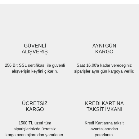
Görüş ve önerileriniz için teşekkür ederiz.
Yorum Yaz
Ürün resmi kalitesiz, bozuk veya görüntülenemiyor.
Ürün açıklamasında eksik bilgiler bulunuyor.
Ürün bilgilerinde hatalar bulunuyor.
Ürün fiyatı diğer sitelerden daha pahalı.
GÜVENLİ
AYNI GÜN
Bu ürüne benzer farklı alternatifler olmalı.
ALIŞVERİŞ
KARGO
256 Bit SSL sertifikası ile güvenli
Saat 16.00'a kadar vereceğiniz
alışverişin keyfini çıkarın.
siparişler aynı gün kargoya verilir.
Gönder
ÜCRETSİZ
KREDİ KARTINA
KARGO
TAKSİT İMKANI
1500 TL üzeri tüm
Kredi Kartlarına taksit
siparişlerinizde ücretsiz
avantajlarından
kargo avantajlarından yararlanın.
yararlanın.