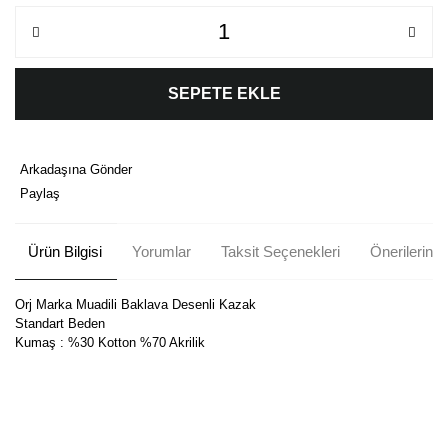
SEPETE EKLE
Arkadaşına Gönder
Paylaş
Ürün Bilgisi
Yorumlar
Taksit Seçenekleri
Önerileriniz
Orj Marka Muadili Baklava Desenli Kazak
Standart Beden
Kumaş : %30 Kotton %70 Akrilik
Bu ürünün fiyat bilgisi, resim, ürün açıklamalarında ve diğer
konularda yetersiz gördüğünüz noktaları öneri formunu kullanarak
Bu ürüne ilk yorumu siz yapın!
tarafımıza iletebilirsiniz.