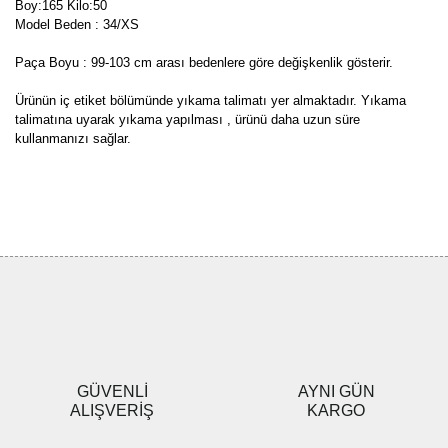
Boy:165 Kilo:50
Model Beden : 34/XS
Paça Boyu : 99-103 cm arası bedenlere göre değişkenlik gösterir.
Ürünün iç etiket bölümünde yıkama talimatı yer almaktadır. Yıkama
talimatına uyarak yıkama yapılması , ürünü daha uzun süre
kullanmanızı sağlar.
Bu ürünün fiyat bilgisi, resim, ürün açıklamalarında ve diğer
konularda yetersiz gördüğünüz noktaları öneri formunu kullanarak
Bu ürüne ilk yorumu siz yapın!
tarafımıza iletebilirsiniz.
Görüş ve önerileriniz için teşekkür ederiz.
Yorum Yaz
Ürün resmi kalitesiz, bozuk veya görüntülenemiyor.
Ürün açıklamasında eksik bilgiler bulunuyor.
Ürün bilgilerinde hatalar bulunuyor.
Ürün fiyatı diğer sitelerden daha pahalı.
GÜVENLİ
AYNI GÜN
Bu ürüne benzer farklı alternatifler olmalı.
ALIŞVERİŞ
KARGO