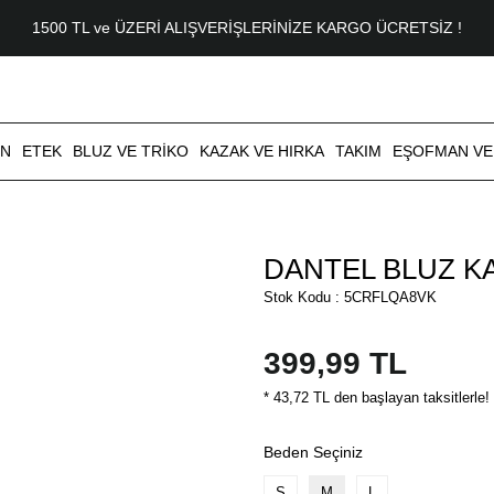
1500 TL ve ÜZERİ ALIŞVERİŞLERİNİZE KARGO ÜCRETSİZ !
ON
ETEK
BLUZ VE TRİKO
KAZAK VE HIRKA
TAKIM
EŞOFMAN VE
DANTEL BLUZ K
Stok Kodu : 5CRFLQA8VK
399,99 TL
* 43,72 TL den başlayan taksitlerle!
Beden Seçiniz
S
M
L