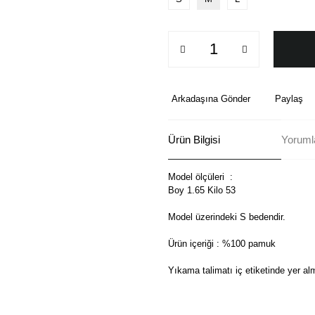
Arkadaşına Gönder
Paylaş
Ürün Bilgisi
Yoruml
Model ölçüleri :
Boy 1.65 Kilo 53
Model üzerindeki S bedendir.
Ürün içeriği : %100 pamuk
Yıkama talimatı iç etiketinde yer al
Bu ürünün fiyat bilgisi, resim, ü