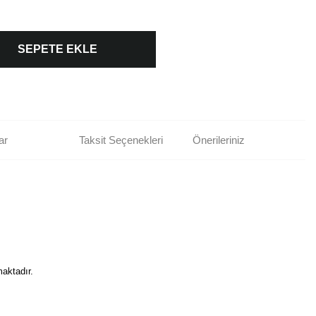
SEPETE EKLE
ar
Taksit Seçenekleri
Önerileriniz
maktadır.
rün açıklamalarında ve diğer konularda yetersiz gördüğünüz noktaları öneri