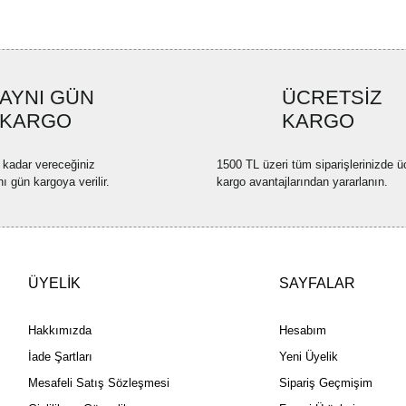
formunu kullanarak tarafımıza ilete
Görüş ve önerileriniz için teşekkü
Ürün resmi kalitesiz, bozuk ve
AYNI GÜN
ÜCRETSİZ
Ürün açıklamasında eksik bilgi
KARGO
KARGO
Ürün bilgilerinde hatalar bulun
Ürün fiyatı diğer sitelerden dah
 kadar vereceğiniz
1500 TL üzeri tüm siparişlerinizde ü
Bu ürüne benzer farklı alternatif
nı gün kargoya verilir.
kargo avantajlarından yararlanın.
ÜYELİK
SAYFALAR
Hakkımızda
Hesabım
İade Şartları
Yeni Üyelik
Mesafeli Satış Sözleşmesi
Sipariş Geçmişim