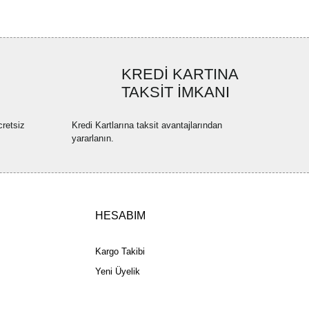
bilirsiniz.
Bu ürüne ilk yorumu siz yapın!
r ederiz.
ya görüntülenemiyor.
Yorum Yaz
KREDİ KARTINA
ler bulunuyor.
TAKSİT İMKANI
uyor.
a pahalı.
cretsiz
Kredi Kartlarına taksit avantajlarından
ler olmalı.
yararlanın.
HESABIM
Gönder
Kargo Takibi
Yeni Üyelik